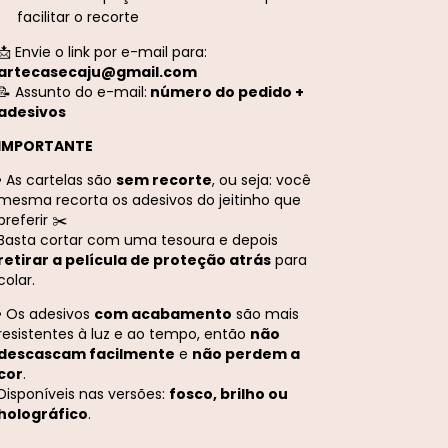
facilitar o recorte
📩 Envie o link por e-mail para:
artecasecaju@gmail.com
📝 Assunto do e-mail:
número do pedido +
adesivos
IMPORTANTE
• As cartelas são
sem recorte
, ou seja: você
mesma recorta os adesivos do jeitinho que
preferir ✂️
Basta cortar com uma tesoura e depois
retirar a película de proteção atrás
para
colar.
• Os adesivos
com acabamento
são mais
resistentes à luz e ao tempo, então
não
descascam facilmente
e
não perdem a
cor
.
Disponíveis nas versões:
fosco, brilho ou
holográfico
.