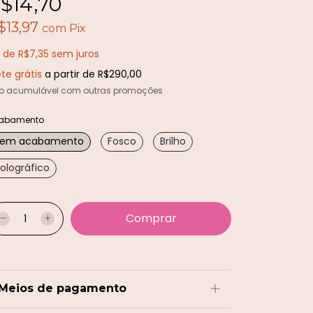
$14,70
$13,97
com
Pix
x
de
R$7,35
sem juros
ete grátis
a partir de
R$290,00
o acumulável com outras promoções
abamento
Sem acabamento
Fosco
Brilho
olográfico
Meios de pagamento