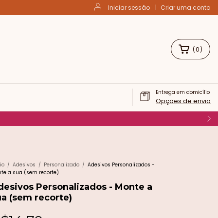
Iniciar sessão
|
Criar uma conta
(
0
)
Entrega em domicílio
Opções de envio
io
/
Adesivos
/
Personalizado
/
Adesivos Personalizados -
te a sua (sem recorte)
desivos Personalizados - Monte a
ua (sem recorte)