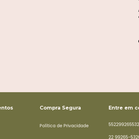
ntos
Compra Segura
Entre em c
55229926553
Política de Privacidade
22 99265-532