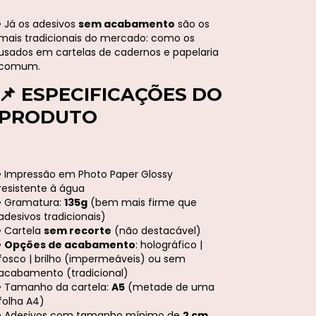
• Já os adesivos
sem acabamento
são os
mais tradicionais do mercado: como os
usados em cartelas de cadernos e papelaria
comum.
📌 ESPECIFICAÇÕES DO
PRODUTO
• Impressão em Photo Paper Glossy
resistente à água
• Gramatura:
135g
(bem mais firme que
adesivos tradicionais)
• Cartela
sem recorte
(não destacável)
•
Opções de acabamento
: holográfico |
fosco | brilho (impermeáveis) ou sem
acabamento (tradicional)
• Tamanho da cartela:
A5
(metade de uma
folha A4)
• Adesivos com tamanho mínimo de
2 cm