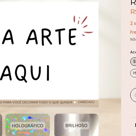
R
R
2
Fr
Nã
Ac
H