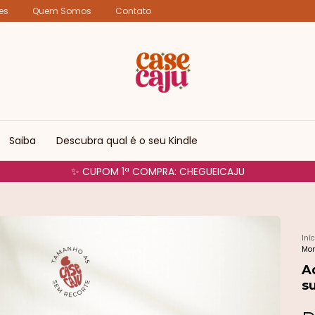
es
Quem Somos
Contato
Saiba
Descubra qual é o seu Kindle
✨ CUPOM 1ª COMPRA: CHEGUEICAJU
Iníc
Mon
A
s