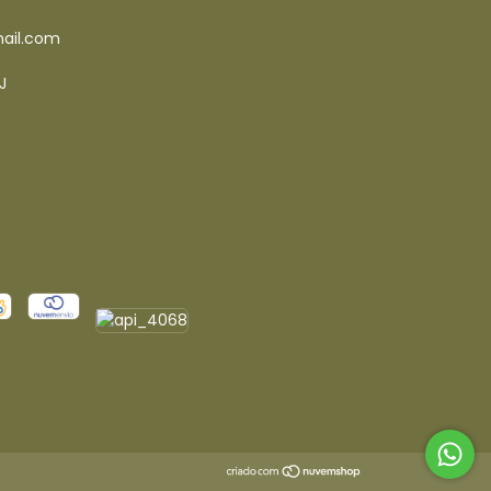
ail.com
J