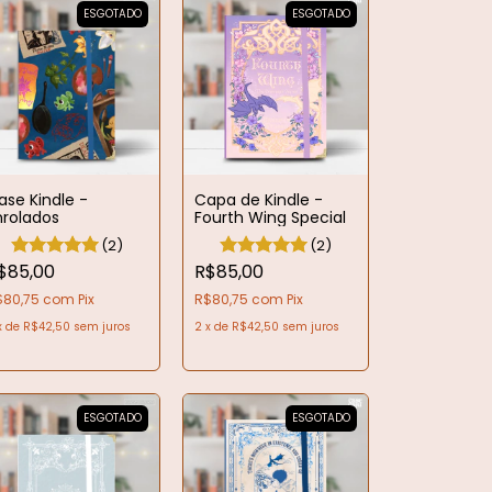
ESGOTADO
ESGOTADO
ase Kindle -
Capa de Kindle -
nrolados
Fourth Wing Special
(2)
(2)
$85,00
R$85,00
$80,75
com
Pix
R$80,75
com
Pix
x
de
R$42,50
sem juros
2
x
de
R$42,50
sem juros
ESGOTADO
ESGOTADO