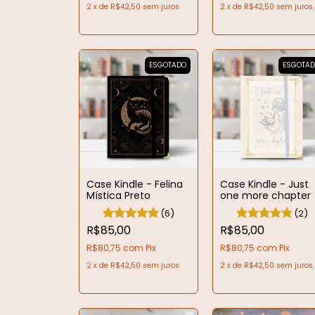
2
x
de
R$42,50
sem juros
2
x
de
R$42,50
sem juros
ESGOTADO
ESGOTA
Case Kindle - Felina
Case Kindle - Just
Mística Preto
one more chapter
(6)
(2)
R$85,00
R$85,00
R$80,75
com
Pix
R$80,75
com
Pix
2
x
de
R$42,50
sem juros
2
x
de
R$42,50
sem juros