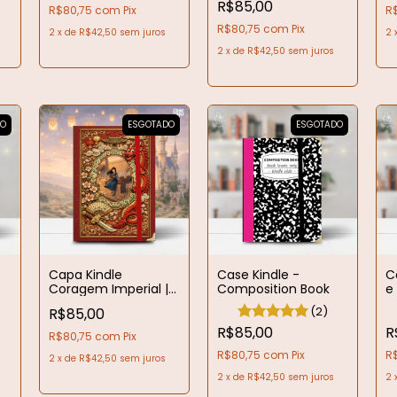
R$85,00
R$80,75
com
Pix
R
R$80,75
com
Pix
2
x
de
R$42,50
sem juros
2
2
x
de
R$42,50
sem juros
DO
ESGOTADO
ESGOTADO
Capa Kindle
Case Kindle -
C
Coragem Imperial |
Composition Book
e
Coleção Princesas
(2)
R$85,00
R$85,00
R
R$80,75
com
Pix
R$80,75
com
Pix
R
2
x
de
R$42,50
sem juros
2
x
de
R$42,50
sem juros
2