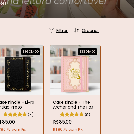
te!
Filtrar
Ordenar
ESGOTADO
ESGOTADO
ase Kindle - Livro
Case Kindle - The
ntigo Preto
Archer and The Fox
(4)
(8)
$85,00
R$85,00
$80,75
com
Pix
R$80,75
com
Pix