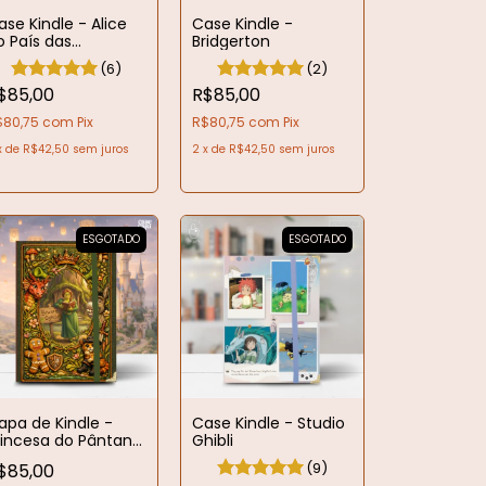
ase Kindle - Alice
Case Kindle -
o País das
Bridgerton
aravilhas
(6)
(2)
$85,00
R$85,00
$80,75
com
Pix
R$80,75
com
Pix
x
de
R$42,50
sem juros
2
x
de
R$42,50
sem juros
ESGOTADO
ESGOTADO
apa de Kindle -
Case Kindle - Studio
rincesa do Pântano
Ghibli
 Coleção Princesas
(9)
$85,00