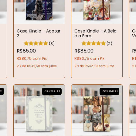
Case Kindle - Acotar
Case Kindle - A Bela
C
2
e a Fera
V
(3)
(2)
R$85,00
R$85,00
R
R$80,75
com
Pix
R$80,75
com
Pix
R
2
x
de
R$42,50
sem juros
2
x
de
R$42,50
sem juros
2
DO
ESGOTADO
ESGOTADO