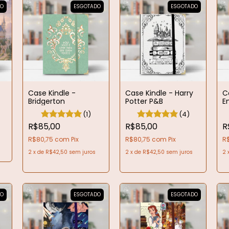
DO
ESGOTADO
ESGOTADO
Case Kindle -
Case Kindle - Harry
C
Bridgerton
Potter P&B
E
(1)
(4)
R$85,00
R$85,00
R
R$80,75
com
Pix
R$80,75
com
Pix
R
2
x
de
R$42,50
sem juros
2
x
de
R$42,50
sem juros
2
DO
ESGOTADO
ESGOTADO