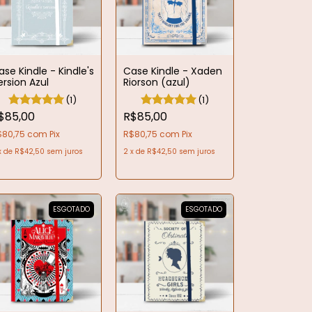
ase Kindle - Kindle's
Case Kindle - Xaden
ersion Azul
Riorson (azul)
(1)
(1)
$85,00
R$85,00
$80,75
com
Pix
R$80,75
com
Pix
x
de
R$42,50
sem juros
2
x
de
R$42,50
sem juros
ESGOTADO
ESGOTADO