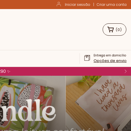
Iniciar sessão
|
Criar uma conta
(
0
)
Entrega em domicílio
Opções de envio
$290 ✨