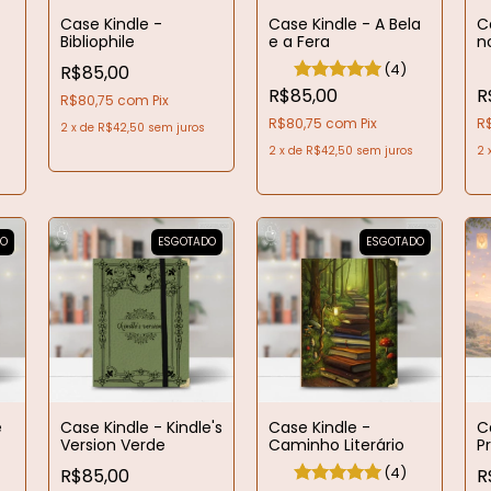
Case Kindle -
Case Kindle - A Bela
C
Bibliophile
e a Fera
n
M
(4)
R$85,00
R$85,00
R
R$80,75
com
Pix
R$80,75
com
Pix
R
2
x
de
R$42,50
sem juros
2
x
de
R$42,50
sem juros
2
DO
ESGOTADO
ESGOTADO
e
Case Kindle - Kindle's
Case Kindle -
C
Version Verde
Caminho Literário
P
|
(4)
R$85,00
R