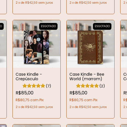
2
x
de
R$42,50
sem juros
2
x
de
R$42,50
sem juros
2
DO
ESGOTADO
ESGOTADO
Case Kindle -
Case Kindle - Bee
C
Crepúsculo
World (marrom)
C
(7)
(2)
R$85,00
R$85,00
R
R$80,75
com
Pix
R$80,75
com
Pix
R
2
x
de
R$42,50
sem juros
2
x
de
R$42,50
sem juros
2