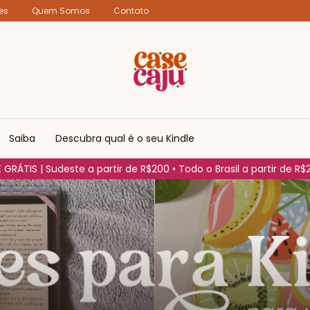
es
Quem Somos
Contato
Saiba
Descubra qual é o seu Kindle
 GRÁTIS | Sudeste a partir de R$200 • Todo o Brasil a partir de R
s