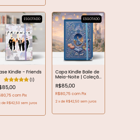
ESGOTADO
ESGOTADO
ase Kindle - Friends
Capa Kindle Baile de
Meia-Noite | Coleção
(1)
Princesas
R$85,00
$85,00
R$80,75
com
Pix
$80,75
com
Pix
2
x
de
R$42,50
sem juros
x
de
R$42,50
sem juros