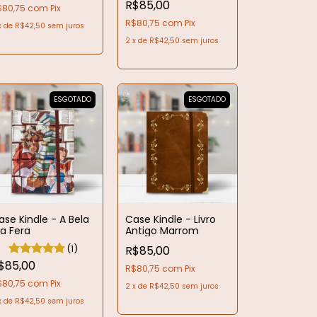
R$85,00
$80,75
com
Pix
R$80,75
com
Pix
x
de
R$42,50
sem juros
2
x
de
R$42,50
sem juros
ESGOTADO
ESGOTADO
ase Kindle - A Bela
Case Kindle - Livro
 a Fera
Antigo Marrom
(1)
R$85,00
$85,00
R$80,75
com
Pix
$80,75
com
Pix
2
x
de
R$42,50
sem juros
x
de
R$42,50
sem juros