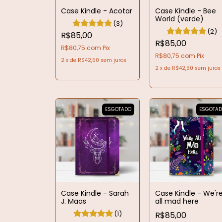
Case Kindle - Acotar
Case Kindle - Bee
World (verde)
(3)
(2)
R$85,00
R$85,00
R$80,75
com
Pix
R$80,75
com
Pix
2
x
de
R$42,50
sem juros
2
x
de
R$42,50
sem juros
ESGOTADO
ESGOTA
Case Kindle - Sarah
Case Kindle - We'r
J. Maas
all mad here
(1)
R$85,00