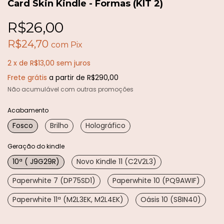
Card Skin Kindle - Formas (KIT 2)
R$26,00
R$24,70
com
Pix
2
x
de
R$13,00
sem juros
Frete grátis
a partir de
R$290,00
Não acumulável com outras promoções
Acabamento
Fosco
Brilho
Holográfico
Geração do kindle
10ª ( J9G29R)
Novo Kindle 11 (C2V2L3)
Paperwhite 7 (DP75SD1)
Paperwhite 10 (PQ9AWIF)
Paperwhite 11ª (M2L3EK, M2L4EK)
Oásis 10 (S8IN40)