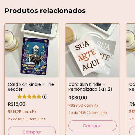
Produtos relacionados
Card Skin Kindle - The
Card Skin Kindle -
Ca
Reader
Personalizado (KIT 2)
Re
(1)
R$30,00
R$15,00
R$
R$28,50
com
Pix
R$14,25
com
Pix
R$
2
x
de
R$15,00
sem juros
2
x
de
R$7,50
sem juros
2
x
Comprar
Comprar