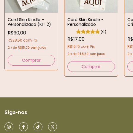
Card Skin Kindle -
Card Skin Kindle -
Ca
Personalizado (KIT 2)
Personalizado
Cr
(9)
R$30,00
R$17,00
R$
R$28,50
com
Pix
R$16,15
com
Pix
R$
2
x
de
R$15,00
sem juros
2
x
de
R$8,50
sem juros
2
x
Comprar
Comprar
Siga-nos