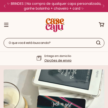
✨ BRINDES | Na compra de qualquer capa personalizada,
ganhe bolsinha + chaveiro + card ✨
Entrega em domicílio
Opções de envio