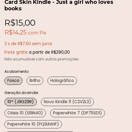
Card Skin Kindle - Just a girl who loves
books
R$15,00
R$14,25
com
Pix
2
x
de
R$7,50
sem juros
Frete grátis
a partir de
R$290,00
Não acumulável com outras promoções
Acabamento
Fosco
Brilho
Holográfico
Geração do kindle
10ª (J9G29R)
Novo Kindle 11 (C2V2L3)
Oásis 10 (S8IN40)
Paperwhite 7 (DP75SD1)
Paperwhite 10 (PQ9AWIF)