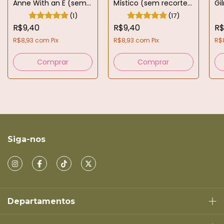
Anne With an E (sem
Místico (sem recorte
Gi
recorte A5)
A5)
re
(1)
(17)
R$9,40
R$9,40
R$
R$8,93
com
Pix
R$8,93
com
Pix
R$
Comprar
Comprar
Siga-nos
Departamentos