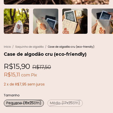
Início
/
Saquinho de algodão
/
Case de algodão cru (eco-friendly)
Case de algodão cru (eco-friendly)
R$15,90
R$17,50
R$15,11
com
Pix
2
x
de
R$7,95
sem juros
Tamanho
Pequeno (15x25cm)
Médio (17x25cm)