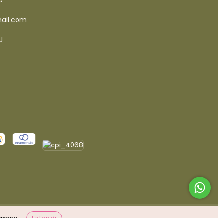
6
ail.com
J
compra.
Entendi