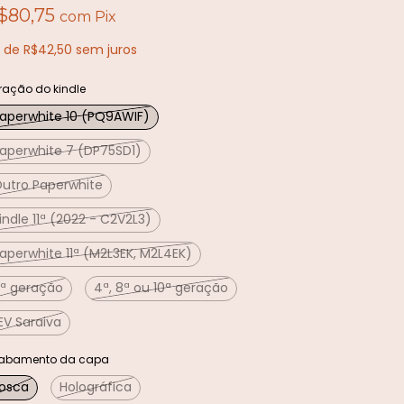
$80,75
com
Pix
x
de
R$42,50
sem juros
ração do kindle
aperwhite 10 (PQ9AWIF)
aperwhite 7 (DP75SD1)
utro Paperwhite
indle 11ª (2022 - C2V2L3)
aperwhite 11ª (M2L3EK, M2L4EK)
ª geração
4ª, 8ª ou 10ª geração
EV Saraiva
abamento da capa
osca
Holográfica