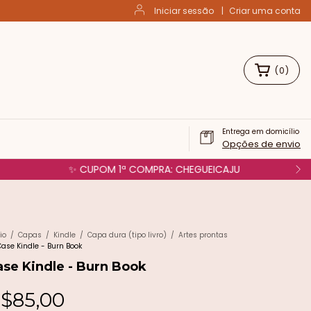
Iniciar sessão
|
Criar uma conta
(
0
)
Entrega em domicílio
Opções de envio
io
/
Capas
/
Kindle
/
Capa dura (tipo livro)
/
Artes prontas
Case Kindle - Burn Book
ase Kindle - Burn Book
$85,00