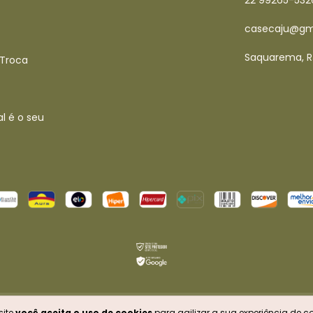
22 99265-532
casecaju@gm
Saquarema, R
 Troca
l é o seu
os direitos reservados.
site
você aceita o uso de cookies
para agilizar a sua experiência de 