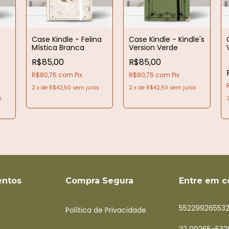
Case Kindle - Felina
Case Kindle - Kindle's
Mística Branca
Version Verde
R$85,00
R$85,00
R$80,75
com
Pix
R$80,75
com
Pix
2
x
de
R$42,50
sem juros
2
x
de
R$42,50
sem juros
s
ntos
Compra Segura
Entre em c
55229926553
Política de Privacidade