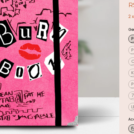
R
2
Ge
P
P
O
K
P
7
L
Ac
F