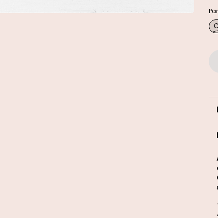
Par
C