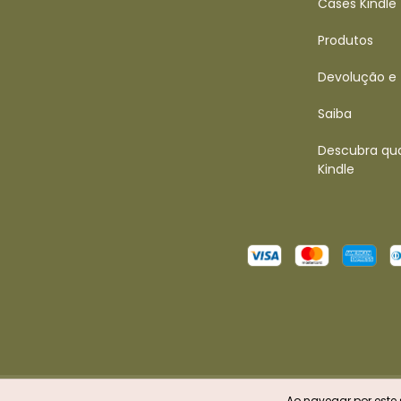
Cases Kindle
Produtos
Devolução e
Saiba
Descubra qua
Kindle
Copyright CASECAJU - 50608080000130 - 2026. Todos 
Ao navegar por este 