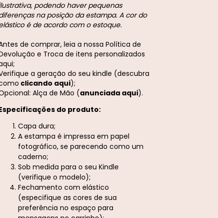
ilustrativa, podendo haver pequenas
diferenças na posição da estampa. A cor do
elástico é de acordo com o estoque.
Antes de comprar, leia a nossa
Política de
Devolução e Troca de itens personalizados
aqui;
Verifique a geração do seu kindle (descubra
como
clicando aqui
);
Opcional: Alça de Mão (
anunciada aqui
).
Especificações do produto:
Capa dura;
A estampa é impressa em papel
fotográfico, se parecendo como um
caderno;
Sob medida para o seu Kindle
(verifique o modelo);
Fechamento com elástico
(especifique as cores de sua
preferência no espaço para
mensagens no carrinho);