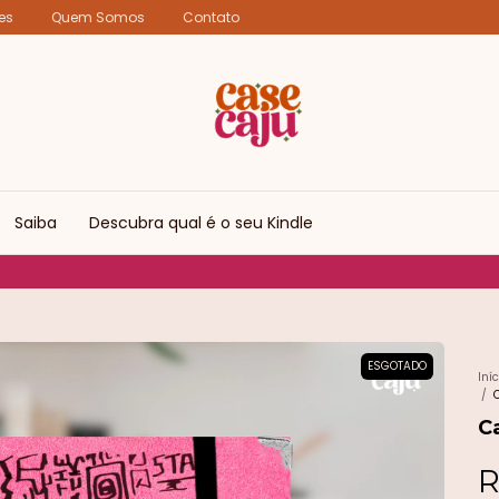
es
Quem Somos
Contato
Saiba
Descubra qual é o seu Kindle
✨ CUPOM 1ª COMPRA: CHEGUEICAJU
ESGOTADO
Iníc
/
C
R