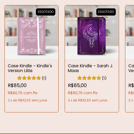
ESGOTADO
ESGOTADO
Case Kindle - Kindle's
Case Kindle - Sarah J.
Ca
Version Lilás
Maas
Ve
(1)
(1)
R$85,00
R$85,00
R$
R$80,75
com
Pix
R$80,75
com
Pix
R$
2
x
de
R$42,50
sem juros
2
x
de
R$42,50
sem juros
2
x