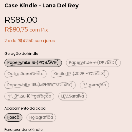
Case Kindle - Lana Del Rey
R$85,00
R$80,75
com
Pix
2
x
de
R$42,50
sem juros
Geração do kindle
Paperwhite 10 (PQ9AWIF)
Paperwhite 7 (DP75SD1)
Outro Paperwhite
Kindle 11ª (2022 - C2V2L3)
Paperwhite 11ª (M2L3EK, M2L4EK)
7ª geração
4ª, 8ª ou 10ª geração
LEV Saraiva
Acabamento da capa
Fosca
Holográfica
Para prender o Kindle