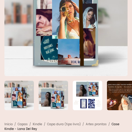
Início
/
Capas
/
Kindle
/
Capa dura (tipo livro)
/
Artes prontas
/
Case
Kindle - Lana Del Rey